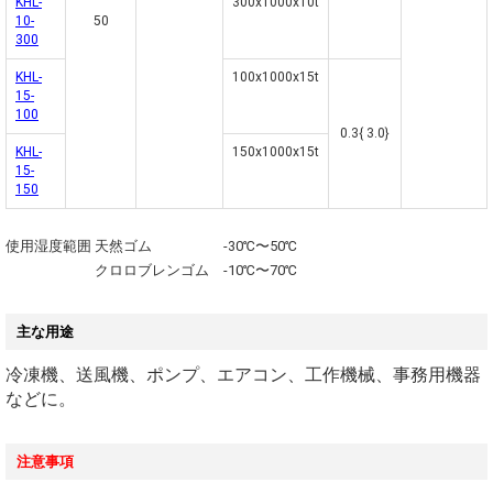
KHL-
300x1000x10t
10-
50
300
KHL-
100x1000x15t
15-
100
0.3{ 3.0}
KHL-
150x1000x15t
15-
150
使用湿度範囲 天然ゴム -30℃〜50℃
クロロブレンゴム -10℃〜70℃
主な用途
冷凍機、送風機、ポンプ、エアコン、工作機械、事務用機器
などに。
注意事項