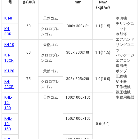
号
さ(JIS)
mm
N/㎟
{kgf/㎠}
KH-8
天然ゴム
冷凍機
チリングユ
60
300x 300x 8t
1.1{11.5}
KH-
クロロプレ
ニット
8CR
ンゴム
冷却塔
エアハンド
KH-10
天然ゴム
リングユニ
ット
60
300x 300x10t
1.1{11.5}
KH-
クロロプレ
パッケージ
10CR
ンゴム
エアコン
送風機
KH-20
天然ゴム
ポンプ
圧縮機
75
305x 305x20t
1.0{10.0}
KH-
クロロプレ
変圧器
20CR
ンゴム
工作機械
鍛圧機械
KHL-
天然ゴム
100x1000x10t
事務用機器
10-
100
KHL-
150x1000x10t
10-
0.6{ 6.0}
150