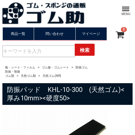
Menu
MENU
0
商品一覧
問い合わせ
マイページ
合計
¥ 0-
検索
板・シート・フィルム
ゴム板・ゴムシート
防振ゴム
防振・制振
ゴム類
天然ゴム類
天然ゴム(NR)
防振パッド KHL-10-300 (天然ゴム)<
厚み10mm><硬度50>