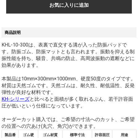
お気に入りに追加
商品説明
KHL-10-300は、表裏で直交する溝が入った防振パッドで
す。防振ゴム、防振マットとも言われます。振動を抑える制
振性能を持ち、騒音、共鳴の防止、高周波振動の遮断などに
効果があります。
本製品は10mm×300mm×1000mm、硬度50度のタイプです。
材質は天然ゴムです。天然ゴムは、耐久性、耐低温性、反発
弾性が良好な材料です。
KH-シリーズ
と比べると面積が多く取れるぶん、若干許容面
圧が低いという仕様になっています。
オーダーカット購入では、ご希望の寸法へのカット、ご希望
の位置への穴あけ(丸穴、角穴)ができます。
製品番
ゴム硬
ゴム材質
標準寸法
許容面圧
用途