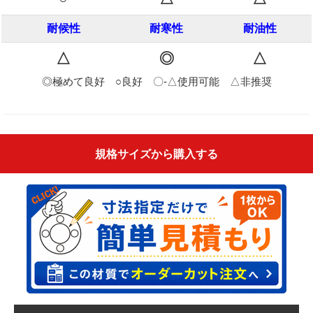
耐候性
耐寒性
耐油性
△
◎
△
◎極めて良好 ○良好 〇-△使用可能 △非推奨
規格サイズから購入する